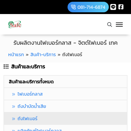
081-714-6874
รับผลิตงานไฟเบอร์กลาส - จิตต์ไฟเบอร์ เทค
หน้าแรก
»
สินค้า-บริการ
»
ถังไฟเบอร์
สินค้าและบริการ
สินค้าและบริการทั้งหมด
ไฟเบอร์กลาส
ถังบำบัดน้ำเสีย
ถังไฟเบอร์
ผลิตภัณฑ์ไฟเบอร์กลาส