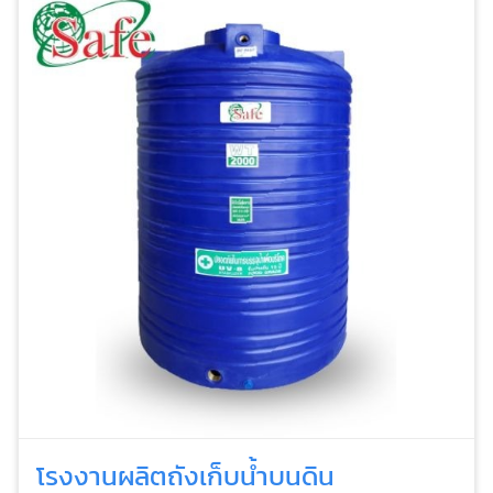
แก้ว แข็งแรงทนทาน สินค้ารับประกันคุณภาพ ราคาโรงงาน
บริการจัดส่งด่วนในเขตพื้นที่ นครปฐม นนทบุรี กรุงเทพ
สมุทรปราการ สมุทรสาคร ปทุมธานี อยุธยา ชลบุรี ระยอง
ปราจีนบุรี หัวหิน ประจวบคิรีขันธ์ และบริการจัดส่งทั่ว
ประเทศ ขนาดความจุของถังบำบัดน้ำเสีย
โรงงานผลิตถังเก็บน้ำบนดิน