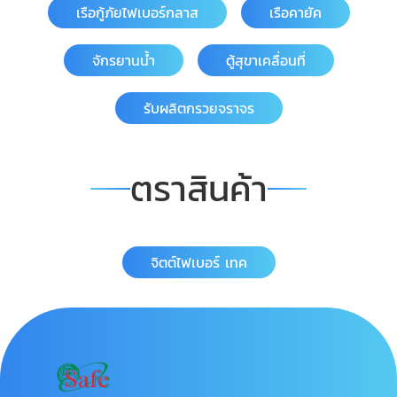
เรือกู้ภัยไฟเบอร์กลาส
เรือคายัค
จักรยานน้ำ
ตู้สุขาเคลื่อนที่
รับผลิตกรวยจราจร
ตราสินค้า
จิตต์ไฟเบอร์ เทค