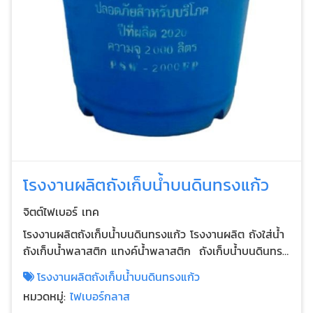
โรงงานผลิตถังเก็บน้ำบนดินทรงแก้ว
จิตต์ไฟเบอร์ เทค
โรงงานผลิตถังเก็บน้ำบนดินทรงแก้ว โรงงานผลิต ถังใส่น้ำ
ถังเก็บน้ำพลาสติก แทงค์น้ำพลาสติก ถังเก็บน้ำบนดินทรง
แก้ว หรือทรงกรวยแก้ว ไฟเบอร์กลาส (fiber glass tank)
โรงงานผลิตถังเก็บน้ำบนดินทรงแก้ว
ขนาดบรรจุน้ำ 500 ลิตร - 6,000 ลิตร มีหลายสีให้เลือก
หมวดหมู่:
ไฟเบอร์กลาส
ทั้งสีฟ้า สีน้ำเงิน สามารถสั่งผลิตตามความต้องการของ