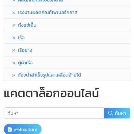
โรงงานผลิตภัณฑ์ไฟเบอร์กลาส
ถังแช่เย็น
เรือ
เรือยาง
ผู้ค้าเรือ
ห้องน้ำสำเร็จรูปและเคลื่อนย้ายได้
แคตตาล็อกออนไลน์
ค้นหา
e-Brochure