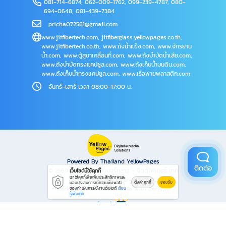
081-714-6874
,
062-009-1762
,
099-239-4787
,
080-
694-0648
,
081-439-7384
pricha072561@gmail.com
www.jitfibertech.com
,
jitfiberglass.yellowpages.co.th
,
www.jitfibertech.co.th
,
www.ถังน้ำแข็ง.com
,
www.จักรยาน
น้ำ.com
,
www.ตู้สุขาเคลื่อนที่.com
,
www.ถังบำบัดน้ำเสีย.com
,
www.ถังบำบัดทรงแคปซูล.com
,
www.ถังเก็บน้ำบนดิน.com
,
www.ถังเก็บน้ำทรงแคปซูล.com
,
www.เรือพายพลาสติก.com
จันทร์-เสาร์ เวลา 08:00-17:00 น.
Powered By Thailand YellowPages
ติดต่อ
© 2569
รับผลิตงานไฟเบอร์กลาส - จิตต์ไฟเบอร์ เทค
เว็บไซต์นี้ใช้คุกกี้
เราใช้คุกกี้เพื่อเพิ่มประสิทธิภาพและ
All rights reserved.
ตั้งค่าคุกกี้
ยอมรับ
มอบประสบการณ์ความพึงพอใจ
Work is secure protect data with encrypt.
ของท่านในการใช้งานเว็บไซต์
เรียน
รู้เพิ่มเติม