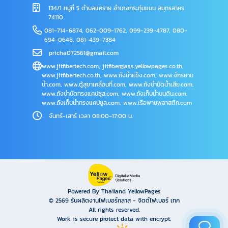
134/1 หมู่ที่ 5 ตำบลแคราย อำเภอกระทุ่มแบน สมุทรสาคร
74110
081-714-6874
,
062-009-1762
,
099-239-4787
,
080-
694-0648
,
081-439-7384
pricha072561@gmail.com
www.jitfibertech.com
,
jitfiberglass.yellowpages.co.th
,
www.jitfibertech.co.th
,
www.ถังน้ำแข็ง.com
,
www.จักรยาน
น้ำ.com
,
www.ตู้สุขาเคลื่อนที่.com
,
www.ถังบำบัดน้ำเสีย.com
,
www.ถังบำบัดทรงแคปซูล.com
,
www.ถังเก็บน้ำบนดิน.com
,
www.ถังเก็บน้ำทรงแคปซูล.com
,
www.เรือพายพลาสติก.com
จันทร์-เสาร์ เวลา 08:00-17:00 น.
Powered By Thailand YellowPages
© 2569
รับผลิตงานไฟเบอร์กลาส - จิตต์ไฟเบอร์ เทค
All rights reserved.
Work is secure protect data with encrypt.