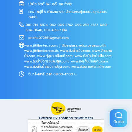
บริษัท จิตต์ ไฟเบอร์ เทค จำกัด
134/1 หมู่ที่ 5 ตำบลแคราย อำเภอกระทุ่มแบน สมุทรสาคร
74110
081-714-6874
,
062-009-1762
,
099-239-4787
,
080-
694-0648
,
081-439-7384
pricha072561@gmail.com
www.jitfibertech.com
,
jitfiberglass.yellowpages.co.th
,
www.jitfibertech.co.th
,
www.ถังน้ำแข็ง.com
,
www.จักรยาน
น้ำ.com
,
www.ตู้สุขาเคลื่อนที่.com
,
www.ถังบำบัดน้ำเสีย.com
,
www.ถังบำบัดทรงแคปซูล.com
,
www.ถังเก็บน้ำบนดิน.com
,
www.ถังเก็บน้ำทรงแคปซูล.com
,
www.เรือพายพลาสติก.com
จันทร์-เสาร์ เวลา 08:00-17:00 น.
Powered By Thailand YellowPages
ติดต่อ
© 2569
รับผลิตงานไฟเบอร์กลาส - จิตต์ไฟเบอร์ เทค
เว็บไซต์นี้ใช้คุกกี้
เราใช้คุกกี้เพื่อเพิ่มประสิทธิภาพและ
All rights reserved.
ตั้งค่าคุกกี้
ยอมรับ
มอบประสบการณ์ความพึงพอใจ