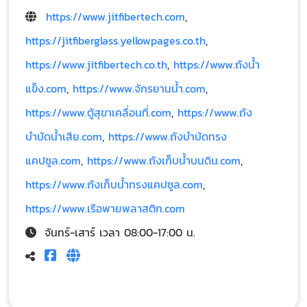
https://www.jitfibertech.com
,
https://jitfiberglass.yellowpages.co.th
,
https://www.jitfibertech.co.th
,
https://www.ถังน้ำ
แข็ง.com
,
https://www.จักรยานน้ำ.com
,
https://www.ตู้สุขาเคลื่อนที่.com
,
https://www.ถัง
บำบัดน้ำเสีย.com
,
https://www.ถังบำบัดทรง
แคปซูล.com
,
https://www.ถังเก็บน้ำบนดิน.com
,
https://www.ถังเก็บน้ำทรงแคปซูล.com
,
https://www.เรือพายพลาสติก.com
จันทร์-เสาร์ เวลา 08:00-17:00 น.