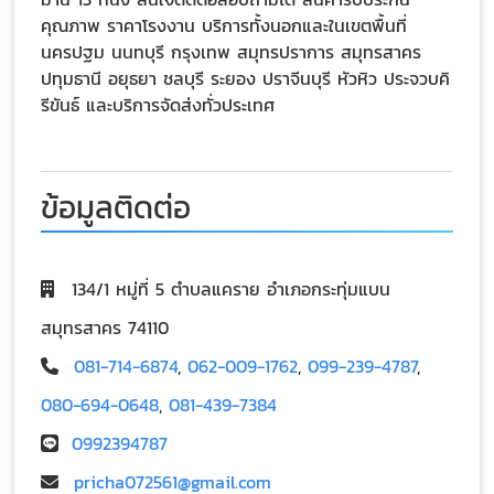
คุณภาพ ราคาโรงงาน บริการทั้งนอกและในเขตพื้นที่
นครปฐม นนทบุรี กรุงเทพ สมุทรปราการ สมุทรสาคร
ปทุมธานี อยุธยา ชลบุรี ระยอง ปราจีนบุรี หัวหิว ประจวบคิ
รีขันธ์ และบริการจัดส่งทั่วประเทศ
ข้อมูลติดต่อ
134/1 หมู่ที่ 5 ตำบลแคราย อำเภอกระทุ่มแบน
สมุทรสาคร 74110
081-714-6874
,
062-009-1762
,
099-239-4787
,
080-694-0648
,
081-439-7384
0992394787
pricha072561@gmail.com