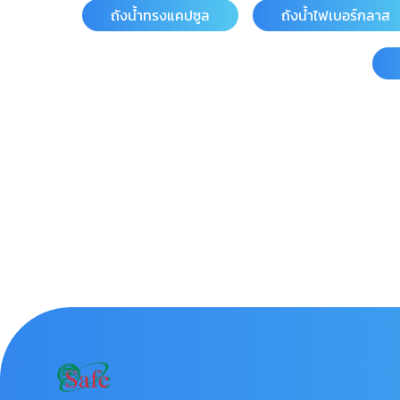
ถังน้ำทรงแคปซูล
ถังน้ำไฟเบอร์กลาส