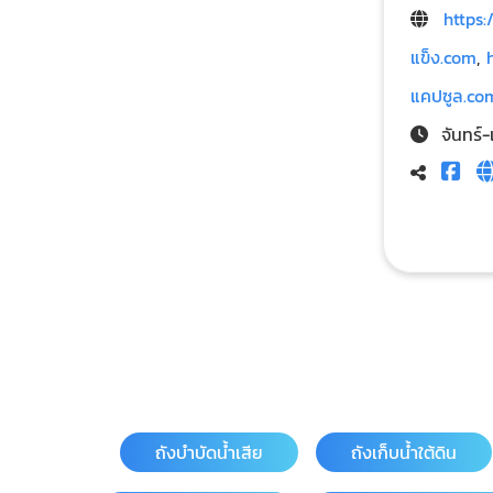
https:
แข็ง.com
,
แคปซูล.co
จันทร์
ถังบำบัดน้ำเสีย
ถังเก็บน้ำใต้ดิน