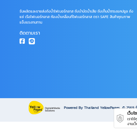
รับผลิตและขายส่งถังน้ำไฟเบอร์กลาส ถังบำบัดน้ำเสีย ถังเก็บน้ำทรงแคปซูล ถัง
แช่ เรือไฟเบอร์กลาส ห้องน้ำเคลื่อนที่ไฟเบอร์กลาส ตรา SAFE สินค้าคุณภาพ
แข็งแรงทนทาน
ติดตามเรา
Powered By Thailand YellowPages
© 2569
ร
เว็บไซต
เราใช้
งานเว