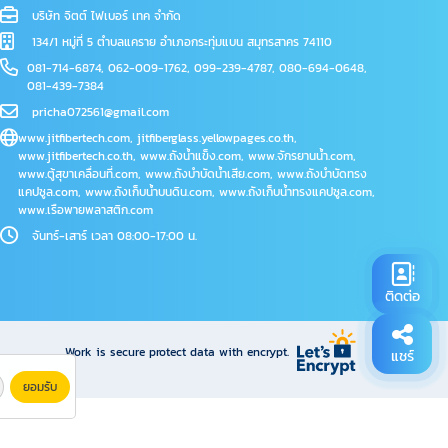
บริษัท จิตต์ ไฟเบอร์ เทค จำกัด
134/1 หมู่ที่ 5 ตำบลแคราย อำเภอกระทุ่มแบน สมุทรสาคร 74110
081-714-6874
,
062-009-1762
,
099-239-4787
,
080-694-0648
,
081-439-7384
pricha072561@gmail.com
www.jitfibertech.com
,
jitfiberglass.yellowpages.co.th
,
www.jitfibertech.co.th
,
www.ถังน้ำแข็ง.com
,
www.จักรยานน้ำ.com
,
www.ตู้สุขาเคลื่อนที่.com
,
www.ถังบำบัดน้ำเสีย.com
,
www.ถังบำบัดทรง
แคปซูล.com
,
www.ถังเก็บน้ำบนดิน.com
,
www.ถังเก็บน้ำทรงแคปซูล.com
,
www.เรือพายพลาสติก.com
จันทร์-เสาร์ เวลา 08:00-17:00 น.
ติดต่อ
Work is secure protect data with encrypt.
แชร์
ยอมรับ