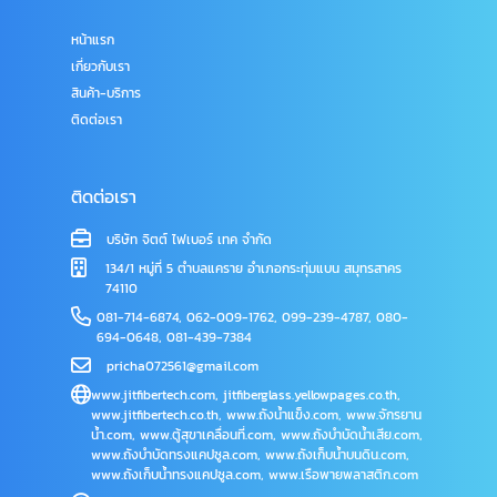
หน้าแรก
เกี่ยวกับเรา
สินค้า-บริการ
ติดต่อเรา
ติดต่อเรา
บริษัท จิตต์ ไฟเบอร์ เทค จำกัด
134/1 หมู่ที่ 5 ตำบลแคราย อำเภอกระทุ่มแบน สมุทรสาคร
74110
081-714-6874
,
062-009-1762
,
099-239-4787
,
080-
694-0648
,
081-439-7384
pricha072561@gmail.com
www.jitfibertech.com
,
jitfiberglass.yellowpages.co.th
,
www.jitfibertech.co.th
,
www.ถังน้ำแข็ง.com
,
www.จักรยาน
น้ำ.com
,
www.ตู้สุขาเคลื่อนที่.com
,
www.ถังบำบัดน้ำเสีย.com
,
www.ถังบำบัดทรงแคปซูล.com
,
www.ถังเก็บน้ำบนดิน.com
,
www.ถังเก็บน้ำทรงแคปซูล.com
,
www.เรือพายพลาสติก.com